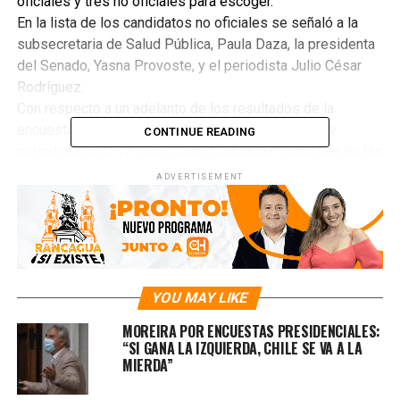
oficiales y tres no oficiales para escoger.
En la lista de los candidatos no oficiales se señaló a la
subsecretaria de Salud Pública, Paula Daza, la presidenta
del Senado, Yasna Provoste, y el periodista Julio César
Rodríguez.
Con respecto a un adelanto de los resultados de la
encuesta “criteria” posicionó con 17% al animador y
CONTINUE READING
periodista de CHV, Julio César Rodríguez, como una de las
preferencias presidenciales más populares, superando a
ADVERTISEMENT
otros rostros. Sin embargo, el primer lugar lo obtendría
Pamela Jiles con un 19% de preferencia.
RELATED TOPICS:
JULIO CESAR
PAMELA JILES
PRESIDENCIALES
YOU MAY LIKE
UP NEXT
DUELO NACIONAL POR EL FALLECIMIENTO DE HUMBERTO
MOREIRA POR ENCUESTAS PRESIDENCIALES:
MATURANA
“SI GANA LA IZQUIERDA, CHILE SE VA A LA
MIERDA”
DON'T MISS
DESDE ESTE JUEVES SUBIÓ EL PRECIO DE LAS GASOLINAS