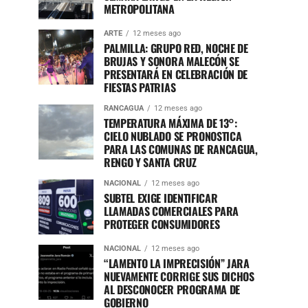
METROPOLITANA
ARTE
12 meses ago
PALMILLA: GRUPO RED, NOCHE DE
BRUJAS Y SONORA MALECÓN SE
PRESENTARÁ EN CELEBRACIÓN DE
FIESTAS PATRIAS
RANCAGUA
12 meses ago
TEMPERATURA MÁXIMA DE 13°:
CIELO NUBLADO SE PRONOSTICA
PARA LAS COMUNAS DE RANCAGUA,
RENGO Y SANTA CRUZ
NACIONAL
12 meses ago
SUBTEL EXIGE IDENTIFICAR
LLAMADAS COMERCIALES PARA
PROTEGER CONSUMIDORES
NACIONAL
12 meses ago
“LAMENTO LA IMPRECISIÓN” JARA
NUEVAMENTE CORRIGE SUS DICHOS
AL DESCONOCER PROGRAMA DE
GOBIERNO