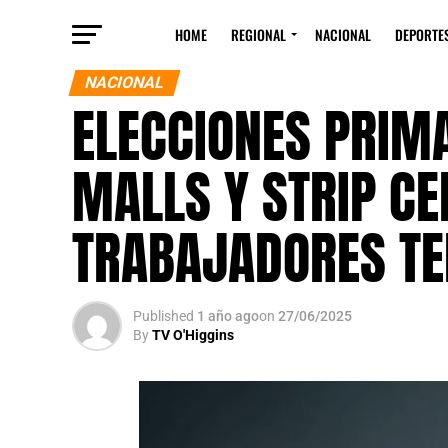
HOME
REGIONAL
NACIONAL
DEPORTE
NACIONAL
ELECCIONES PRIMA
MALLS Y STRIP C
TRABAJADORES TE
Published
1 año ago
on
27/06/2025
By
TV O'Higgins