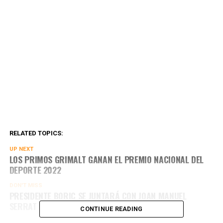
RELATED TOPICS:
UP NEXT
LOS PRIMOS GRIMALT GANAN EL PREMIO NACIONAL DEL
DEPORTE 2022
DON'T MISS
PRESIDENTE BORIC SE JUNTARÁ CON JOAN MANUEL
SERRAT EN SU GIRA POR EUROPA
CONTINUE READING