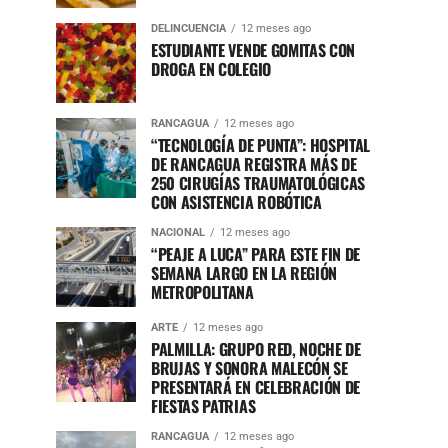
DELINCUENCIA
12 meses ago
ESTUDIANTE VENDE GOMITAS CON
DROGA EN COLEGIO
RANCAGUA
12 meses ago
“TECNOLOGÍA DE PUNTA”: HOSPITAL
DE RANCAGUA REGISTRA MÁS DE
250 CIRUGÍAS TRAUMATOLÓGICAS
CON ASISTENCIA ROBÓTICA
NACIONAL
12 meses ago
“PEAJE A LUCA” PARA ESTE FIN DE
SEMANA LARGO EN LA REGIÓN
METROPOLITANA
ARTE
12 meses ago
PALMILLA: GRUPO RED, NOCHE DE
BRUJAS Y SONORA MALECÓN SE
PRESENTARÁ EN CELEBRACIÓN DE
FIESTAS PATRIAS
RANCAGUA
12 meses ago