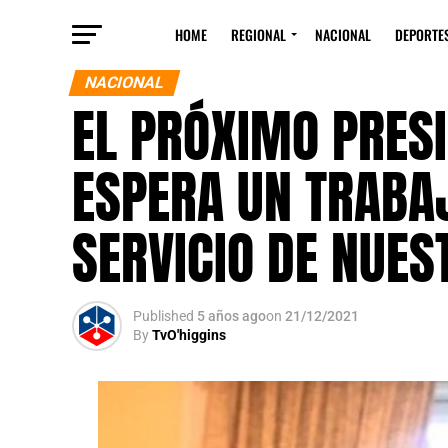
HOME
REGIONAL
NACIONAL
DEPORTE
NACIONAL
EL PRÓXIMO PRES
ESPERA UN TRABAJ
SERVICIO DE NUES
Published
5 años ago
on
21/12/2021
By
TvO'higgins