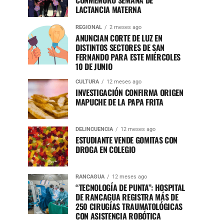
CONMEMORÓ SEMANA DE
LACTANCIA MATERNA
REGIONAL
2 meses ago
ANUNCIAN CORTE DE LUZ EN
DISTINTOS SECTORES DE SAN
FERNANDO PARA ESTE MIÉRCOLES
10 DE JUNIO
CULTURA
12 meses ago
INVESTIGACIÓN CONFIRMA ORIGEN
MAPUCHE DE LA PAPA FRITA
DELINCUENCIA
12 meses ago
ESTUDIANTE VENDE GOMITAS CON
DROGA EN COLEGIO
RANCAGUA
12 meses ago
“TECNOLOGÍA DE PUNTA”: HOSPITAL
DE RANCAGUA REGISTRA MÁS DE
250 CIRUGÍAS TRAUMATOLÓGICAS
CON ASISTENCIA ROBÓTICA