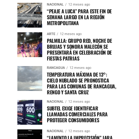
NACIONAL
12 meses ago
“PEAJE A LUCA” PARA ESTE FIN DE
SEMANA LARGO EN LA REGIÓN
METROPOLITANA
ARTE
12 meses ago
PALMILLA: GRUPO RED, NOCHE DE
BRUJAS Y SONORA MALECÓN SE
PRESENTARÁ EN CELEBRACIÓN DE
FIESTAS PATRIAS
RANCAGUA
12 meses ago
TEMPERATURA MÁXIMA DE 13°:
CIELO NUBLADO SE PRONOSTICA
PARA LAS COMUNAS DE RANCAGUA,
RENGO Y SANTA CRUZ
NACIONAL
12 meses ago
SUBTEL EXIGE IDENTIFICAR
LLAMADAS COMERCIALES PARA
PROTEGER CONSUMIDORES
NACIONAL
12 meses ago
“LAMENTO LA IMPRECISIÓN” JARA