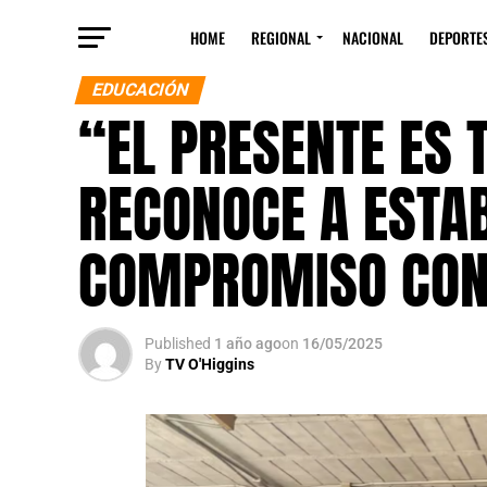
HOME
REGIONAL
NACIONAL
DEPORTE
EDUCACIÓN
“EL PRESENTE ES 
RECONOCE A ESTA
COMPROMISO CON 
Published
1 año ago
on
16/05/2025
By
TV O'Higgins