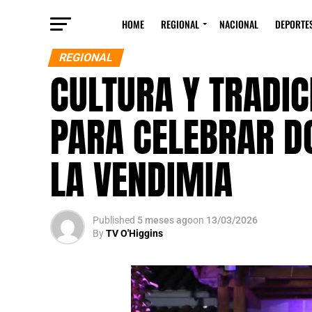
HOME
REGIONAL
NACIONAL
DEPORTE
REGIONAL
CULTURA Y TRADIC
PARA CELEBRAR DO
LA VENDIMIA
Published
5 meses ago
on
13/03/2026
By
TV O'Higgins