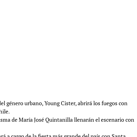
el género urbano, Young Cister, abrirá los fuegos con
hile.
isma de María José Quintanilla llenarán el escenario con
rá a cargo de la fiesta más grande del país con Santa