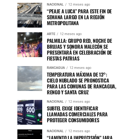
NACIONAL
12 meses ago
“PEAJE A LUCA” PARA ESTE FIN DE
SEMANA LARGO EN LA REGIÓN
METROPOLITANA
ARTE
12 meses ago
PALMILLA: GRUPO RED, NOCHE DE
BRUJAS Y SONORA MALECÓN SE
PRESENTARÁ EN CELEBRACIÓN DE
FIESTAS PATRIAS
RANCAGUA
12 meses ago
TEMPERATURA MÁXIMA DE 13°:
CIELO NUBLADO SE PRONOSTICA
PARA LAS COMUNAS DE RANCAGUA,
RENGO Y SANTA CRUZ
NACIONAL
12 meses ago
SUBTEL EXIGE IDENTIFICAR
LLAMADAS COMERCIALES PARA
PROTEGER CONSUMIDORES
NACIONAL
12 meses ago
“LAMENTO LA IMPRECISIÓN” JARA