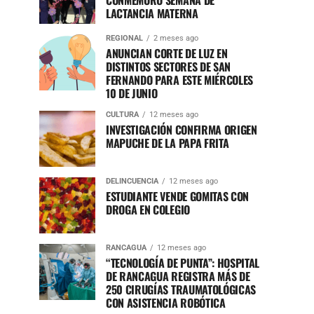
CONMEMORÓ SEMANA DE
LACTANCIA MATERNA
REGIONAL
2 meses ago
ANUNCIAN CORTE DE LUZ EN
DISTINTOS SECTORES DE SAN
FERNANDO PARA ESTE MIÉRCOLES
10 DE JUNIO
CULTURA
12 meses ago
INVESTIGACIÓN CONFIRMA ORIGEN
MAPUCHE DE LA PAPA FRITA
DELINCUENCIA
12 meses ago
ESTUDIANTE VENDE GOMITAS CON
DROGA EN COLEGIO
RANCAGUA
12 meses ago
“TECNOLOGÍA DE PUNTA”: HOSPITAL
DE RANCAGUA REGISTRA MÁS DE
250 CIRUGÍAS TRAUMATOLÓGICAS
CON ASISTENCIA ROBÓTICA