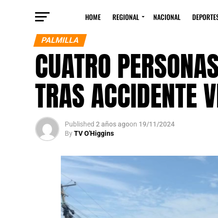
HOME
REGIONAL
NACIONAL
DEPORTE
PALMILLA
CUATRO PERSONAS
TRAS ACCIDENTE V
Published
2 años ago
on
19/11/2024
By
TV O'Higgins