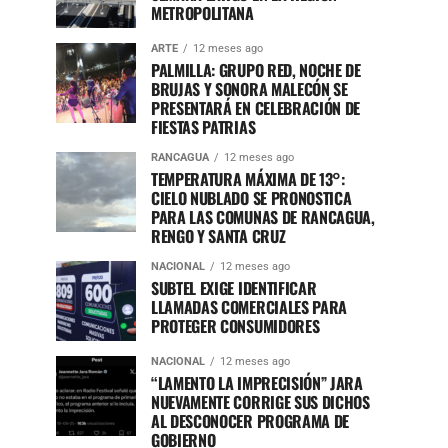
METROPOLITANA
ARTE
12 meses ago
PALMILLA: GRUPO RED, NOCHE DE
BRUJAS Y SONORA MALECÓN SE
PRESENTARÁ EN CELEBRACIÓN DE
FIESTAS PATRIAS
RANCAGUA
12 meses ago
TEMPERATURA MÁXIMA DE 13°:
CIELO NUBLADO SE PRONOSTICA
PARA LAS COMUNAS DE RANCAGUA,
RENGO Y SANTA CRUZ
NACIONAL
12 meses ago
SUBTEL EXIGE IDENTIFICAR
LLAMADAS COMERCIALES PARA
PROTEGER CONSUMIDORES
NACIONAL
12 meses ago
“LAMENTO LA IMPRECISIÓN” JARA
NUEVAMENTE CORRIGE SUS DICHOS
AL DESCONOCER PROGRAMA DE
GOBIERNO