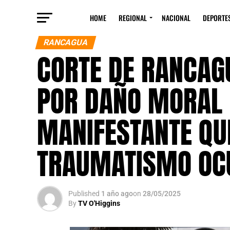
HOME
REGIONAL
NACIONAL
DEPORTE
RANCAGUA
CORTE DE RANCAG
POR DAÑO MORAL 
MANIFESTANTE QUE
TRAUMATISMO OC
Published
1 año ago
on
28/05/2025
By
TV O'Higgins