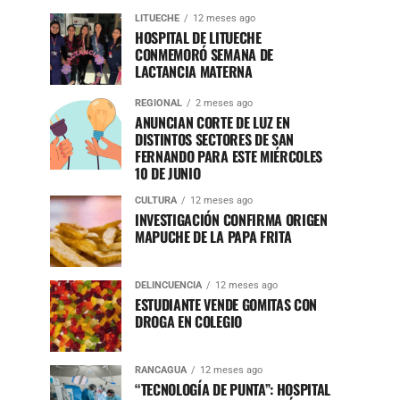
LITUECHE
12 meses ago
HOSPITAL DE LITUECHE
CONMEMORÓ SEMANA DE
LACTANCIA MATERNA
REGIONAL
2 meses ago
ANUNCIAN CORTE DE LUZ EN
DISTINTOS SECTORES DE SAN
FERNANDO PARA ESTE MIÉRCOLES
10 DE JUNIO
CULTURA
12 meses ago
INVESTIGACIÓN CONFIRMA ORIGEN
MAPUCHE DE LA PAPA FRITA
DELINCUENCIA
12 meses ago
ESTUDIANTE VENDE GOMITAS CON
DROGA EN COLEGIO
RANCAGUA
12 meses ago
“TECNOLOGÍA DE PUNTA”: HOSPITAL