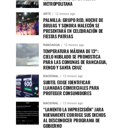
METROPOLITANA
ARTE
12 meses ago
PALMILLA: GRUPO RED, NOCHE DE
BRUJAS Y SONORA MALECÓN SE
PRESENTARÁ EN CELEBRACIÓN DE
FIESTAS PATRIAS
RANCAGUA
12 meses ago
TEMPERATURA MÁXIMA DE 13°:
CIELO NUBLADO SE PRONOSTICA
PARA LAS COMUNAS DE RANCAGUA,
RENGO Y SANTA CRUZ
NACIONAL
12 meses ago
SUBTEL EXIGE IDENTIFICAR
LLAMADAS COMERCIALES PARA
PROTEGER CONSUMIDORES
NACIONAL
12 meses ago
“LAMENTO LA IMPRECISIÓN” JARA
NUEVAMENTE CORRIGE SUS DICHOS
AL DESCONOCER PROGRAMA DE
GOBIERNO