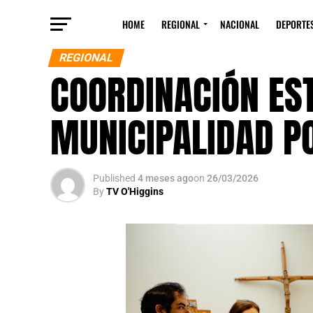
HOME
REGIONAL
NACIONAL
DEPORTE
REGIONAL
COORDINACIÓN ES
MUNICIPALIDAD P
Published
4 meses ago
on
26/03/2026
By
TV O'Higgins