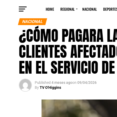
HOME
REGIONAL
NACIONAL
DEPORTE
NACIONAL
¿CÓMO PAGARA LA
CLIENTES AFECTA
EN EL SERVICIO D
Published
4 meses ago
on
09/04/2026
By
TV O'Higgins