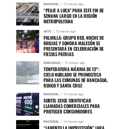
NACIONAL
12 meses ago
“PEAJE A LUCA” PARA ESTE FIN DE
SEMANA LARGO EN LA REGIÓN
METROPOLITANA
ARTE
12 meses ago
PALMILLA: GRUPO RED, NOCHE DE
BRUJAS Y SONORA MALECÓN SE
PRESENTARÁ EN CELEBRACIÓN DE
FIESTAS PATRIAS
RANCAGUA
12 meses ago
TEMPERATURA MÁXIMA DE 13°:
CIELO NUBLADO SE PRONOSTICA
PARA LAS COMUNAS DE RANCAGUA,
RENGO Y SANTA CRUZ
NACIONAL
12 meses ago
SUBTEL EXIGE IDENTIFICAR
LLAMADAS COMERCIALES PARA
PROTEGER CONSUMIDORES
NACIONAL
12 meses ago
“LAMENTO LA IMPRECISIÓN” JARA