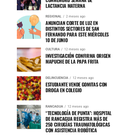
CONMEMORÓ SEMANA DE
LACTANCIA MATERNA
REGIONAL
2 meses ago
ANUNCIAN CORTE DE LUZ EN
DISTINTOS SECTORES DE SAN
FERNANDO PARA ESTE MIÉRCOLES
10 DE JUNIO
CULTURA
12 meses ago
INVESTIGACIÓN CONFIRMA ORIGEN
MAPUCHE DE LA PAPA FRITA
DELINCUENCIA
12 meses ago
ESTUDIANTE VENDE GOMITAS CON
DROGA EN COLEGIO
RANCAGUA
12 meses ago
“TECNOLOGÍA DE PUNTA”: HOSPITAL
DE RANCAGUA REGISTRA MÁS DE
250 CIRUGÍAS TRAUMATOLÓGICAS
CON ASISTENCIA ROBÓTICA