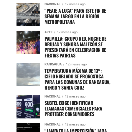
NACIONAL
12 meses ago
“PEAJE A LUCA” PARA ESTE FIN DE
SEMANA LARGO EN LA REGIÓN
METROPOLITANA
ARTE
12 meses ago
PALMILLA: GRUPO RED, NOCHE DE
BRUJAS Y SONORA MALECÓN SE
PRESENTARÁ EN CELEBRACIÓN DE
FIESTAS PATRIAS
RANCAGUA
12 meses ago
TEMPERATURA MÁXIMA DE 13°:
CIELO NUBLADO SE PRONOSTICA
PARA LAS COMUNAS DE RANCAGUA,
RENGO Y SANTA CRUZ
NACIONAL
12 meses ago
SUBTEL EXIGE IDENTIFICAR
LLAMADAS COMERCIALES PARA
PROTEGER CONSUMIDORES
NACIONAL
12 meses ago
“LAMENTO LA IMPRECISIÓN” JARA