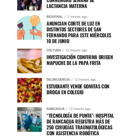
CONMEMORÓ SEMANA DE
LACTANCIA MATERNA
REGIONAL
2 meses ago
ANUNCIAN CORTE DE LUZ EN
DISTINTOS SECTORES DE SAN
FERNANDO PARA ESTE MIÉRCOLES
10 DE JUNIO
CULTURA
12 meses ago
INVESTIGACIÓN CONFIRMA ORIGEN
MAPUCHE DE LA PAPA FRITA
DELINCUENCIA
12 meses ago
ESTUDIANTE VENDE GOMITAS CON
DROGA EN COLEGIO
RANCAGUA
12 meses ago
“TECNOLOGÍA DE PUNTA”: HOSPITAL
DE RANCAGUA REGISTRA MÁS DE
250 CIRUGÍAS TRAUMATOLÓGICAS
CON ASISTENCIA ROBÓTICA