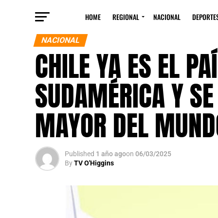
HOME
REGIONAL
NACIONAL
DEPORTE
NACIONAL
CHILE YA ES EL P
SUDAMÉRICA Y SE
MAYOR DEL MUND
Published
1 año ago
on
06/03/2025
By
TV O'Higgins