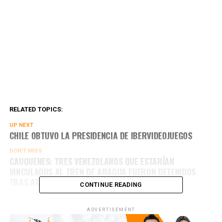
RELATED TOPICS:
UP NEXT
CHILE OBTUVO LA PRESIDENCIA DE IBERVIDEOJUEGOS
DON'T MISS
CAUQUENES: TRES VENEZOLANOS QUE ESTARÍAN
VINCULADOS AL TREN DE ARAGUA FUERON DETENIDOS
TRAS ATAQUE ARMADO CONTRA UN GENDARME
CONTINUE READING
ADVERTISEMENT