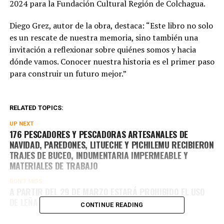
2024 para la Fundación Cultural Región de Colchagua.
Diego Grez, autor de la obra, destaca: “Este libro no solo
es un rescate de nuestra memoria, sino también una
invitación a reflexionar sobre quiénes somos y hacia
dónde vamos. Conocer nuestra historia es el primer paso
para construir un futuro mejor.”
RELATED TOPICS:
UP NEXT
176 PESCADORES Y PESCADORAS ARTESANALES DE
NAVIDAD, PAREDONES, LITUECHE Y PICHILEMU RECIBIERON
TRAJES DE BUCEO, INDUMENTARIA IMPERMEABLE Y
MATERIALES DE TRABAJO
DON'T MISS
A PARTIR DEL 29 DE MARZO ESTARÁ PROHIBIDO EL USO
DE LEÑA EN RANCAGUA Y MACHALÍ
CONTINUE READING