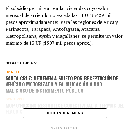
El subsidio permite arrendar viviendas cuyo valor
mensual de arriendo no exceda las 11 UF ($429 mil
pesos aproximadamente). Para las regiones de Arica y
Parinacota, Tarapacá, Antofagasta, Atacama,
Metropolitana, Aysén y Magallanes, se permite un valor
máximo de 13 UF ($507 mil pesos aprox.).
RELATED TOPICS:
UP NEXT
SANTA CRUZ: DETIENEN A SUJETO POR RECEPTACIÓN DE
VEHÍCULO MOTORIZADO Y FALSIFICACIÓN O USO
MALICIOSO DE INSTRUMENTO PÚBLICO
DON'T MISS
MOP O’HIGGINS RESTABLECE CONECTIVIDAD A TERMAS DEL
FLACO CON APERTURA DE LA RUTA I-45
CONTINUE READING
ADVERTISEMENT