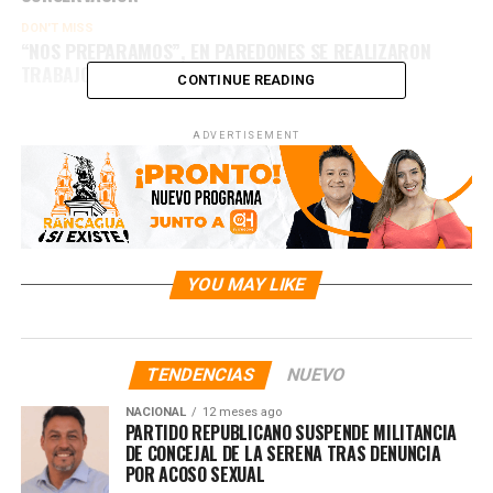
DON'T MISS
“NOS PREPARAMOS”, EN PAREDONES SE REALIZARON
TRABAJOS PREVENTIVOS ANTE SISTEMA FRONTAL
CONTINUE READING
ADVERTISEMENT
YOU MAY LIKE
TENDENCIAS
NUEVO
NACIONAL
12 meses ago
PARTIDO REPUBLICANO SUSPENDE MILITANCIA
DE CONCEJAL DE LA SERENA TRAS DENUNCIA
POR ACOSO SEXUAL