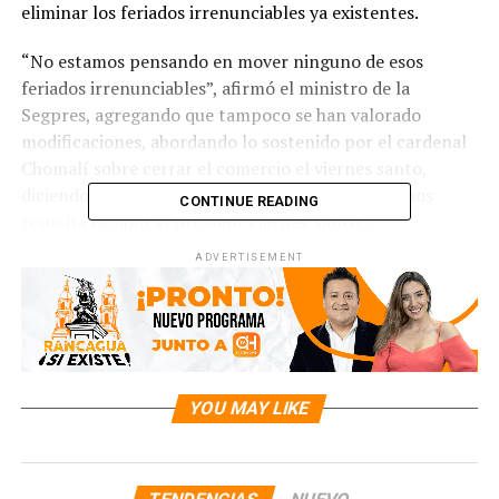
eliminar los feriados irrenunciables ya existentes.
“No estamos pensando en mover ninguno de esos
feriados irrenunciables”, afirmó el ministro de la
Segpres, agregando que tampoco se han valorado
modificaciones, abordando lo sostenido por el cardenal
Chomalí sobre cerrar el comercio el viernes santo,
diciendo “es una conversación que no la tendremos
CONTINUE READING
resuelta de aquí al próximo Viernes Santo”.
ADVERTISEMENT
RELATED TOPICS:
UP NEXT
POR DECRETOS AMBIENTALES RETIRADOS: 247
ORGANIZACIONES FIRMAN CARTA PARA GOBIERNO DE
KAST
YOU MAY LIKE
DON'T MISS
“NO ME ACUERDO”: RODRIGO ROJAS VADE ENTREGA SUS
PRIMERAS DECLARACIONES LUEGO DEL POSIBLE