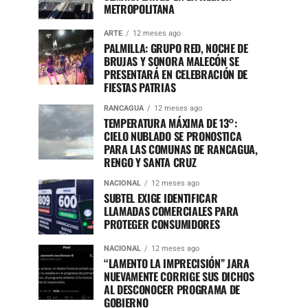
METROPOLITANA
ARTE
12 meses ago
PALMILLA: GRUPO RED, NOCHE DE
BRUJAS Y SONORA MALECÓN SE
PRESENTARÁ EN CELEBRACIÓN DE
FIESTAS PATRIAS
RANCAGUA
12 meses ago
TEMPERATURA MÁXIMA DE 13°:
CIELO NUBLADO SE PRONOSTICA
PARA LAS COMUNAS DE RANCAGUA,
RENGO Y SANTA CRUZ
NACIONAL
12 meses ago
SUBTEL EXIGE IDENTIFICAR
LLAMADAS COMERCIALES PARA
PROTEGER CONSUMIDORES
NACIONAL
12 meses ago
“LAMENTO LA IMPRECISIÓN” JARA
NUEVAMENTE CORRIGE SUS DICHOS
AL DESCONOCER PROGRAMA DE
GOBIERNO