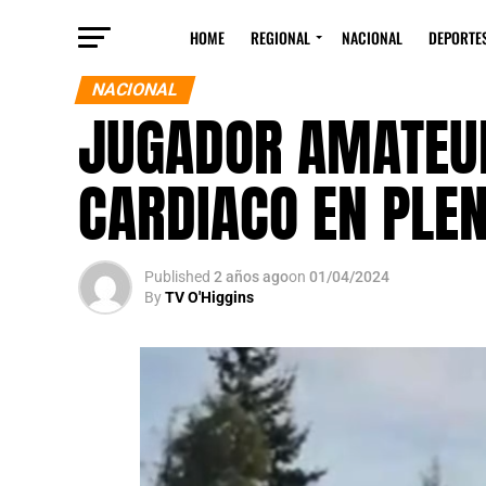
HOME
REGIONAL
NACIONAL
DEPORTE
NACIONAL
JUGADOR AMATEUR
CARDIACO EN PLE
Published
2 años ago
on
01/04/2024
By
TV O'Higgins