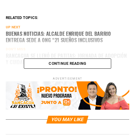
RELATED TOPICS:
UP NEXT
BUENAS NOTICIAS: ALCALDE ENRIQUE DEL BARRIO
ENTREGA SEDE A ONG “21 SUEÑOS INCLUSIVOS
DON'T MISS
RANCAGUA SE LLENÓ DE PATITAS: JORNADA DE ADOPCIÓN
Y CUIDADO DE NUESTRAS MASCOTAS
CONTINUE READING
ADVERTISEMENT
YOU MAY LIKE