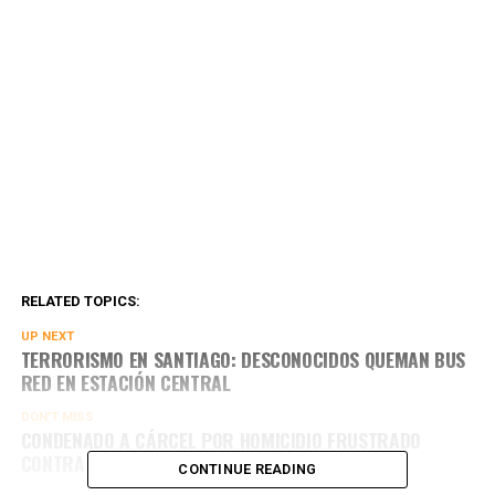
RELATED TOPICS:
UP NEXT
TERRORISMO EN SANTIAGO: DESCONOCIDOS QUEMAN BUS
RED EN ESTACIÓN CENTRAL
DON'T MISS
CONDENADO A CÁRCEL POR HOMICIDIO FRUSTRADO
CONTRA CARABINERO SE ENCUENTRA PRÓFUGO
CONTINUE READING