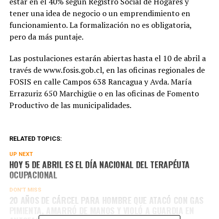
estar en el 40% según Registro Social de Hogares y
tener una idea de negocio o un emprendimiento en
funcionamiento. La formalización no es obligatoria,
pero da más puntaje.
Las postulaciones estarán abiertas hasta el 10 de abril a
través de www.fosis.gob.cl, en las oficinas regionales de
FOSIS en calle Campos 638 Rancagua y Avda. María
Errazuriz 650 Marchigüe o en las oficinas de Fomento
Productivo de las municipalidades.
RELATED TOPICS:
UP NEXT
HOY 5 DE ABRIL ES EL DÍA NACIONAL DEL TERAPÉUTA
OCUPACIONAL
DON'T MISS
20 AÑOS DE CÁRCEL PARA HOMBRE QUE ATACÓ CON GAS
PIMIENTA, AMARRÓ DE MANOS Y VIOLÓ A GUARDIA EN