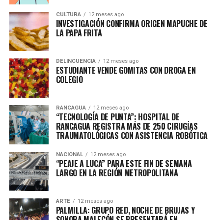
CULTURA
12 meses ago
INVESTIGACIÓN CONFIRMA ORIGEN MAPUCHE DE
LA PAPA FRITA
DELINCUENCIA
12 meses ago
ESTUDIANTE VENDE GOMITAS CON DROGA EN
COLEGIO
RANCAGUA
12 meses ago
“TECNOLOGÍA DE PUNTA”: HOSPITAL DE
RANCAGUA REGISTRA MÁS DE 250 CIRUGÍAS
TRAUMATOLÓGICAS CON ASISTENCIA ROBÓTICA
NACIONAL
12 meses ago
“PEAJE A LUCA” PARA ESTE FIN DE SEMANA
LARGO EN LA REGIÓN METROPOLITANA
ARTE
12 meses ago
PALMILLA: GRUPO RED, NOCHE DE BRUJAS Y
SONORA MALECÓN SE PRESENTARÁ EN