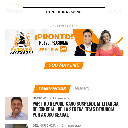
DON'T MISS
PROGRAMACIÓN COMPLETA DE SANTA ROSA DE PELEQUÉN
CONTINUE READING
ADVERTISEMENT
YOU MAY LIKE
TENDENCIAS
NUEVO
NACIONAL
12 meses ago
PARTIDO REPUBLICANO SUSPENDE MILITANCIA
DE CONCEJAL DE LA SERENA TRAS DENUNCIA
POR ACOSO SEXUAL
DELINCUENCIA
12 meses ago