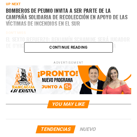
UP NEXT
BOMBEROS DE PEUMO INVITA A SER PARTE DE LA
CAMPAÑA SOLIDARIA DE RECOLECCIÓN EN APOYO DE LAS
VÍCTIMAS DE INCENDIOS EN EL SUR
DON'T MISS
EL SEXTO REFUERZO: BENJAMÍN SCHAMINE SERÁ JUGADOR
DE O’HIGGINS, PROVENIENTE DE DEFENSA Y JUSTICIA
CONTINUE READING
ADVERTISEMENT
YOU MAY LIKE
TENDENCIAS
NUEVO