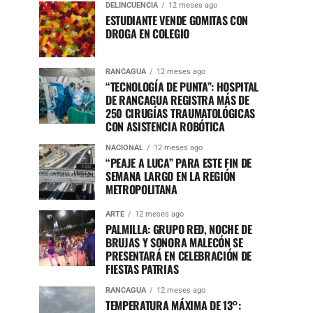
DELINCUENCIA
12 meses ago
ESTUDIANTE VENDE GOMITAS CON
DROGA EN COLEGIO
RANCAGUA
12 meses ago
“TECNOLOGÍA DE PUNTA”: HOSPITAL
DE RANCAGUA REGISTRA MÁS DE
250 CIRUGÍAS TRAUMATOLÓGICAS
CON ASISTENCIA ROBÓTICA
NACIONAL
12 meses ago
“PEAJE A LUCA” PARA ESTE FIN DE
SEMANA LARGO EN LA REGIÓN
METROPOLITANA
ARTE
12 meses ago
PALMILLA: GRUPO RED, NOCHE DE
BRUJAS Y SONORA MALECÓN SE
PRESENTARÁ EN CELEBRACIÓN DE
FIESTAS PATRIAS
RANCAGUA
12 meses ago
TEMPERATURA MÁXIMA DE 13°: