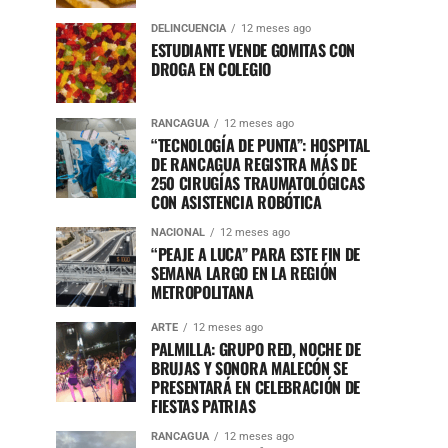
DELINCUENCIA
12 meses ago
ESTUDIANTE VENDE GOMITAS CON
DROGA EN COLEGIO
RANCAGUA
12 meses ago
“TECNOLOGÍA DE PUNTA”: HOSPITAL
DE RANCAGUA REGISTRA MÁS DE
250 CIRUGÍAS TRAUMATOLÓGICAS
CON ASISTENCIA ROBÓTICA
NACIONAL
12 meses ago
“PEAJE A LUCA” PARA ESTE FIN DE
SEMANA LARGO EN LA REGIÓN
METROPOLITANA
ARTE
12 meses ago
PALMILLA: GRUPO RED, NOCHE DE
BRUJAS Y SONORA MALECÓN SE
PRESENTARÁ EN CELEBRACIÓN DE
FIESTAS PATRIAS
RANCAGUA
12 meses ago