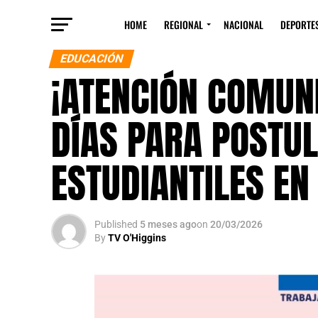
HOME
REGIONAL
NACIONAL
DEPORTE
EDUCACIÓN
¡ATENCIÓN COMUNI
DÍAS PARA POSTUL
ESTUDIANTILES EN
Published
5 meses ago
on
20/03/2026
By
TV O'Higgins