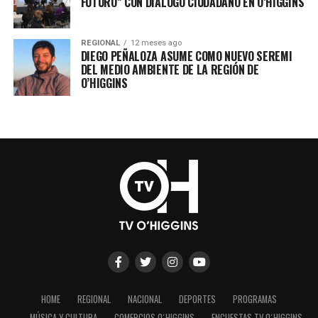
FUTURO” CON DIÁLOGO CIUDADANO EN O’HIGGINS
REGIONAL
12 meses ago
DIEGO PEÑALOZA ASUME COMO NUEVO SEREMI
DEL MEDIO AMBIENTE DE LA REGIÓN DE
O’HIGGINS
HOME
REGIONAL
NACIONAL
DEPORTES
PROGRAMAS
MÚSICA Y CULTURA
COMERCIOS O´HIGGINS
ENCUESTAS TV O´HIGGINS