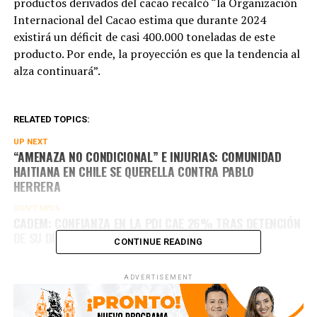
productos derivados del cacao recalcó “la Organización
Internacional del Cacao estima que durante 2024
existirá un déficit de casi 400.000 toneladas de este
producto. Por ende, la proyección es que la tendencia al
alza continuará”.
RELATED TOPICS:
UP NEXT
“AMENAZA NO CONDICIONAL” E INJURIAS: COMUNIDAD
HAITIANA EN CHILE SE QUERELLA CONTRA PABLO
HERRERA
DON'T MISS
CADEM: CONFIANZA EN LA PDI CAE 26% TRAS DETENCIÓN
DE SU DIRECTOR
CONTINUE READING
ADVERTISEMENT