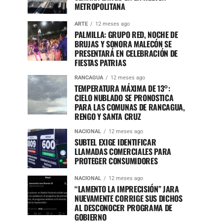
METROPOLITANA
ARTE
12 meses ago
PALMILLA: GRUPO RED, NOCHE DE
BRUJAS Y SONORA MALECÓN SE
PRESENTARÁ EN CELEBRACIÓN DE
FIESTAS PATRIAS
RANCAGUA
12 meses ago
TEMPERATURA MÁXIMA DE 13°:
CIELO NUBLADO SE PRONOSTICA
PARA LAS COMUNAS DE RANCAGUA,
RENGO Y SANTA CRUZ
NACIONAL
12 meses ago
SUBTEL EXIGE IDENTIFICAR
LLAMADAS COMERCIALES PARA
PROTEGER CONSUMIDORES
NACIONAL
12 meses ago
“LAMENTO LA IMPRECISIÓN” JARA
NUEVAMENTE CORRIGE SUS DICHOS
AL DESCONOCER PROGRAMA DE
GOBIERNO