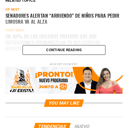
RELATED TOPICS:
UP NEXT
SENADORES ALERTAN “ARRIENDO” DE NIÑOS PARA PEDIR
LIMOSNA VA AL ALZA
DON'T MISS
UN 48% DE LOS CHILENOS PREFIERE QUE SUS
COTIZACIONES PERMANEZCAN EN SUS CUENTAS
INDIVIDUALES
CONTINUE READING
ADVERTISEMENT
YOU MAY LIKE
TENDENCIAS
NUEVO