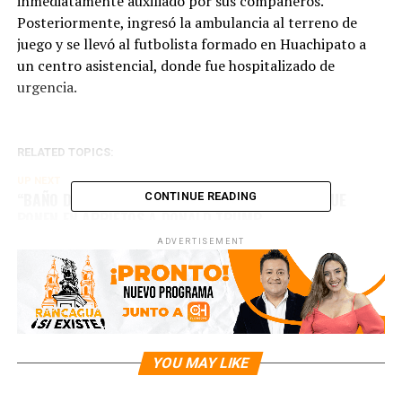
inmediatamente auxiliado por sus compañeros.
Posteriormente, ingresó la ambulancia al terreno de
juego y se llevó al futbolista formado en Huachipato a
un centro asistencial, donde fue hospitalizado de
urgencia.
RELATED TOPICS:
UP NEXT
“BAÑO DE SANGRE”: LAS POLÉMICAS PALABRAS QUE
CONTINUE READING
PONEN EN APRIETOS A DONALD TRUMP
ADVERTISEMENT
DON'T MISS
“LISTO PARA UNA GUERRA”: ASEGURÓ ESTAR EL
PRESIDENTE DE RUSIA EN TELEVISIÓN NACIONAL
YOU MAY LIKE