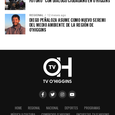
FUTURO” CON DIÁLOGO CIUDADANO EN O’HIGGINS
REGIONAL
12 meses ago
DIEGO PEÑALOZA ASUME COMO NUEVO SEREMI
DEL MEDIO AMBIENTE DE LA REGIÓN DE
O’HIGGINS
HOME
REGIONAL
NACIONAL
DEPORTES
PROGRAMAS
MÚSICA Y CULTURA
COMERCIOS O´HIGGINS
ENCUESTAS TV O´HIGGINS