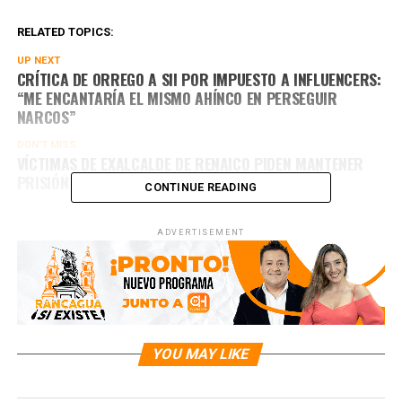
RELATED TOPICS:
UP NEXT
CRÍTICA DE ORREGO A SII POR IMPUESTO A INFLUENCERS:
“ME ENCANTARÍA EL MISMO AHÍNCO EN PERSEGUIR
NARCOS”
DON'T MISS
VÍCTIMAS DE EXALCALDE DE RENAICO PIDEN MANTENER
PRISIÓN PREVENTIVA POR DELITOS SEXUALES
CONTINUE READING
ADVERTISEMENT
YOU MAY LIKE