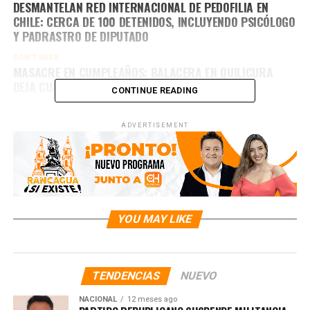
DESMANTELAN RED INTERNACIONAL DE PEDOFILIA EN
CHILE: CERCA DE 100 DETENIDOS, INCLUYENDO PSICÓLOGO
Y PADRASTRO DE DIPUTADO
DON'T MISS
MASACRE EN CUMPLEAÑOS: BALACERA EN QUILICURA
DEJA CUATRO JÓVENES FALLECIDOS
CONTINUE READING
ADVERTISEMENT
YOU MAY LIKE
TENDENCIAS
NUEVO
NACIONAL
12 meses ago