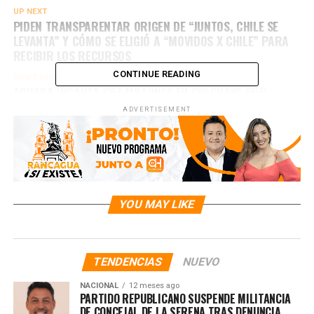
UP NEXT
PIDEN TRANSPARENTAR ORIGEN DE “JUNTOS, CHILE SE
LEVANTA” Y CÓMO SE ELIGIÓ A “MOVIDOS X CHILE” PARA
RECIBIR LOS RECURSOS
CONTINUE READING
DON'T MISS
ADUANA INCAUTA $87 MILLONES EN COLCHANE POR
INCUMPLIMIENTO DE LEY ANTICONTRABANDO
ADVERTISEMENT
YOU MAY LIKE
TENDENCIAS
NUEVO
NACIONAL
12 meses ago
PARTIDO REPUBLICANO SUSPENDE MILITANCIA
DE CONCEJAL DE LA SERENA TRAS DENUNCIA