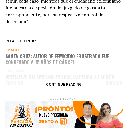
según cada caso, mientras que el ciudadano colombiano
fue puesto a disposición del juzgado de garantía
correspondiente, para su respectivo control de
detención”.
RELATED TOPICS:
UP NEXT
SANTA CRUZ: AUTOR DE FEMICIDIO FRUSTRADO FUE
CONDENADO A 15 AÑOS DE CÁRCEL
DON'T MISS
OPERATIVO RELÁMPAGO: POLICÍA CAPTURA A LADRÓN
TRAS ROBO CON VIOLENCIA Y RECUPERA CAMIÓN ROBADO
CONTINUE READING
ADVERTISEMENT