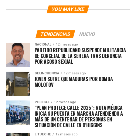
DON'T MISS
RECUPERAN APEROS Y PRODUCTOS AGROQUÍMICOS
YOU MAY LIKE
ROBADOS EN CHIMBARONGO
TENDENCIAS
NUEVO
NACIONAL
12 meses ago
PARTIDO REPUBLICANO SUSPENDE MILITANCIA
DE CONCEJAL DE LA SERENA TRAS DENUNCIA
POR ACOSO SEXUAL
DELINCUENCIA
12 meses ago
JOVEN SUFRE QUEMADURAS POR BOMBA
MOLOTOV
POLICIAL
12 meses ago
“PLAN PROTEGE CALLE 2025”: RUTA MÉDICA
INICIA SU PUESTA EN MARCHA ATENDIENDO A
MÁS DE UN CENTENAR DE PERSONAS EN
SITUACIÓN DE CALLE EN O’HIGGINS
LITUECHE
12 meses ago