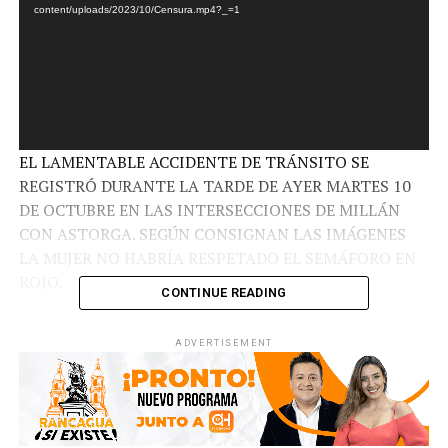
content/uploads/2023/10/Censura.mp4?_=1
EL LAMENTABLE ACCIDENTE DE TRÁNSITO SE
REGISTRÓ DURANTE LA TARDE DE AYER MARTES 10
DE OCTUBRE EN LAS INTERSECCIONES DE MILLÁN
CON ASTORGA. SEGÚN CONSIGNAN LAS IMÁGENES
LA MUJER NO HABRÍA RESPETADO EL SEMÁFORO EN
ROJO.
CONTINUE READING
ADVERTISEMENT
RELATED TOPICS:
UP NEXT
DETIENEN A SUJETO EN RANCAGUA QUE VENDÍA RAQUETAS
ROBADAS EN RRSS