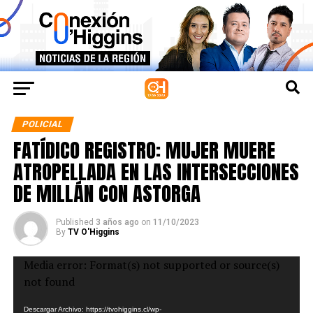
POLICIAL
FATÍDICO REGISTRO: MUJER MUERE
ATROPELLADA EN LAS INTERSECCIONES
DE MILLÁN CON ASTORGA
Published
3 años ago
on
11/10/2023
By
TV O'Higgins
Reproductor
Media error: Format(s) not supported or source(s)
de
not found
Video
Descargar Archivo: https://tvohiggins.cl/wp-