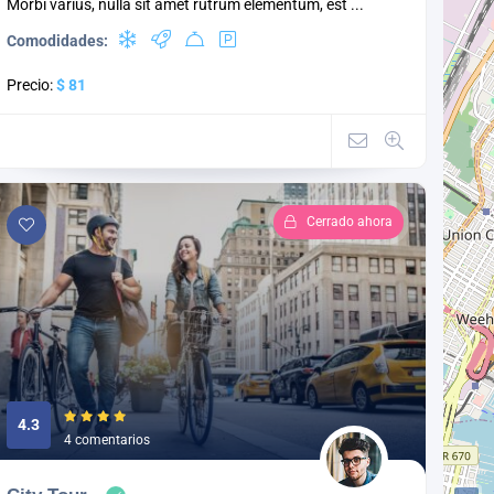
Morbi varius, nulla sit amet rutrum elementum, est ...
Comodidades:
Precio:
$ 81
Cerrado ahora
4.3
4 comentarios