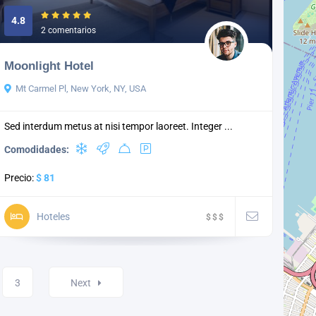
4.8
2 comentarios
Moonlight Hotel
Mt Carmel Pl, New York, NY, USA
Sed interdum metus at nisi tempor laoreet. Integer ...
Comodidades:
Precio:
$ 81
Hoteles
$
$
$
3
Next