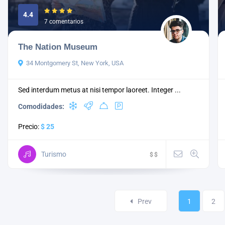
4.4
7 comentarios
The Nation Museum
34 Montgomery St, New York, USA
Sed interdum metus at nisi tempor laoreet. Integer ...
Comodidades:
Precio:
$ 25
Turismo
$
$
Prev
1
2