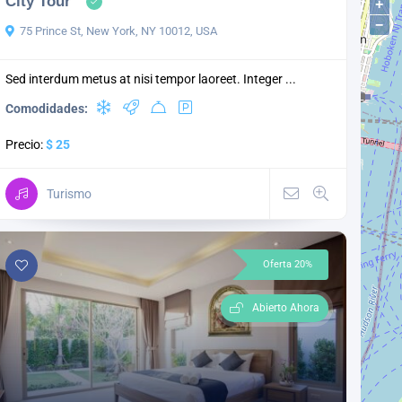
City Tour
+
−
75 Prince St, New York, NY 10012, USA
Sed interdum metus at nisi tempor laoreet. Integer ...
Comodidades:
Precio:
$ 25
Turismo
Oferta 20%
Abierto Ahora