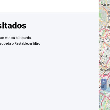
sltados
dan con su búsqueda.
búsqueda o
Restablecer filtro
+
−