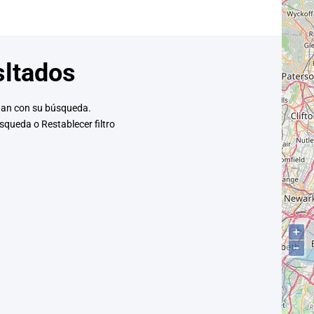
sltados
dan con su búsqueda.
búsqueda o
Restablecer filtro
+
−