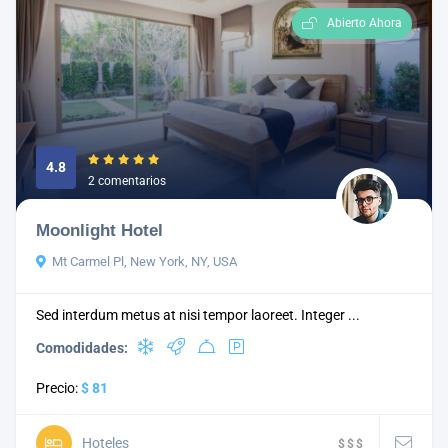
Abierto Ahora
4.8
2 comentarios
Moonlight Hotel
Mt Carmel Pl, New York, NY, USA
Sed interdum metus at nisi tempor laoreet. Integer ...
Comodidades:
Precio:
$ 81
Hoteles
$
$
$