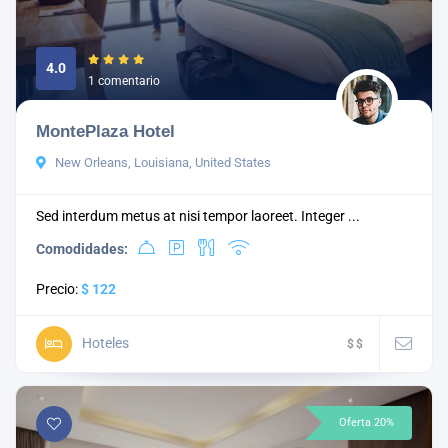
4.0
1 comentario
MontePlaza Hotel
New Orleans, Louisiana, United States
Sed interdum metus at nisi tempor laoreet. Integer ...
Comodidades:
Precio:
$ 122
Hoteles
$
$
Oferta 20%