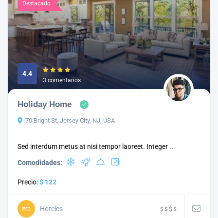
Destacado
4.4
3 comentarios
Holiday Home
70 Bright St, Jersey City, NJ, USA
Sed interdum metus at nisi tempor laoreet. Integer ...
Comodidades:
Precio:
$ 122
Hoteles
$
$
$
$