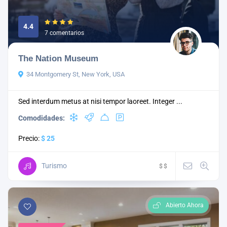
4.4
7 comentarios
The Nation Museum
34 Montgomery St, New York, USA
Sed interdum metus at nisi tempor laoreet. Integer ...
Comodidades:
Precio:
$ 25
Turismo
$
$
Abierto Ahora