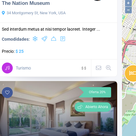
The Nation Museum
+
−
34 Montgomery St, New York, USA
Sed interdum metus at nisi tempor laoreet. Integer ...
Comodidades:
Precio:
$ 25
Turismo
$
$
Oferta 20%
Abierto Ahora