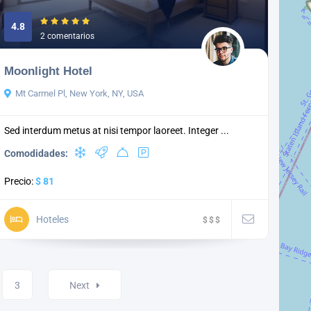
4.8
2 comentarios
Moonlight Hotel
Mt Carmel Pl, New York, NY, USA
Sed interdum metus at nisi tempor laoreet. Integer ...
Comodidades:
Precio:
$ 81
Hoteles
$
$
$
3
Next