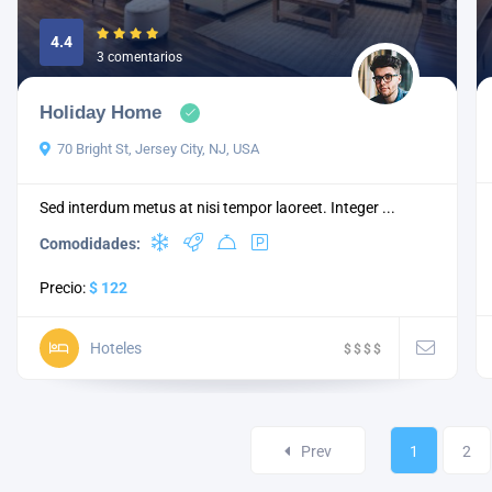
4.4
3 comentarios
Holiday Home
70 Bright St, Jersey City, NJ, USA
Sed interdum metus at nisi tempor laoreet. Integer ...
Comodidades:
Precio:
$ 122
Hoteles
$
$
$
$
Prev
1
2